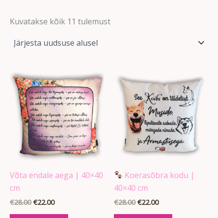
Kuvatakse kõik 11 tulemust
Algne
Praegune
Algne
Praegune
hind
hind
hind
hind
oli:
on:
oli:
on:
€28.00.
€22.00.
€28.00.
€22.00.
Võta endale aega | 40×40
Koerasõbra kodu |
cm
40×40 cm
€
28.00
€
22.00
€
28.00
€
22.00