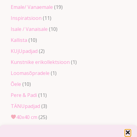
Emale/ Vanaemale
19
Inspiratsioon
11
Isale / Vanaisale
10
Kallista
10
KUjUpadjad
2
Kunstnike erikollektsioon
1
Loomasõpradele
1
Õele
10
Pere & Padi
11
TÄNUpadjad
3
40x40 cm
25
50x50 cm
6